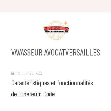
Skip
to
content
VAVASSEUR AVOCATVERSAILLES
BLOGS
/
JULY 3, 2023
Caractéristiques et fonctionnalités
de Ethereum Code