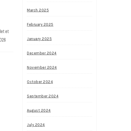
March 2025
February 2025
let et
January 2025
2026
December 2024
November 2024
October 2024
September 2024
August 2024
July 2024