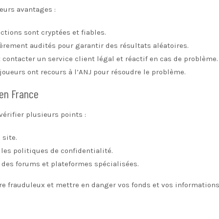
ieurs avantages :
actions sont cryptées et fiables.
ièrement audités pour garantir des résultats aléatoires.
t contacter un service client légal et réactif en cas de problème.
s joueurs ont recours à l’ANJ pour résoudre le problème.
 en France
vérifier plusieurs points :
 site.
les politiques de confidentialité.
r des forums et plateformes spécialisées.
être frauduleux et mettre en danger vos fonds et vos information