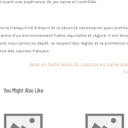
issant une expérience de jeu saine et contrôlée.
re la tranquillité d’esprit et la sécurité nécessaires pour profit
rantie d’un environnement fiable, équitable et régulé. Il est don
toute inscription ou dépôt. Le respect des règles et la promotion 
nce des casinos français.
Jouer en Toute Sécurité : Casinos en Ligne Lé
Fr
You Might Also Like