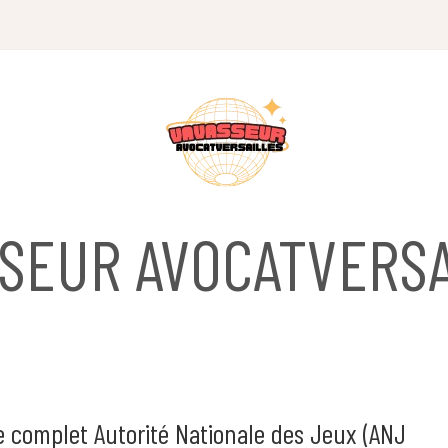
SSEUR AVOCATVERSA
de complet Autorité Nationale des Jeux (ANJ