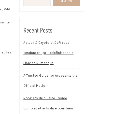
SEARCH
s jeux
 sur un
Recent Posts
Actualité Crypto et DeFi : Les
 et les
Tendances Qui Redéfinissent la
Finance Numérique
A Trusted Guide for Accessing the
Official Platform
Robinets de cuisine : Guide
complet et actualisé pour bien