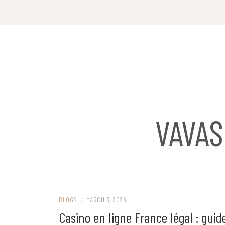
Skip
to
content
VAVA
BLOGS
/
MARCH 3, 2026
Casino en ligne France légal : gui