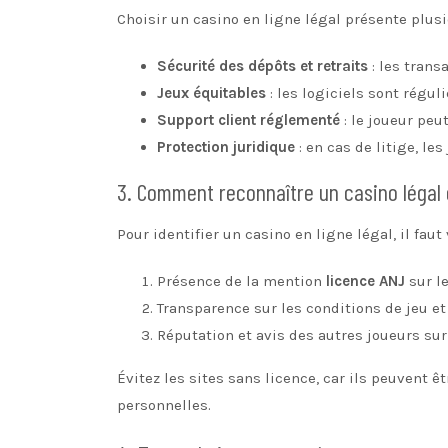
Choisir un casino en ligne légal présente plus
Sécurité des dépôts et retraits
: les trans
Jeux équitables
: les logiciels sont régul
Support client réglementé
: le joueur peu
Protection juridique
: en cas de litige, le
3. Comment reconnaître un casino légal
Pour identifier un casino en ligne légal, il faut 
Présence de la mention
licence ANJ
sur le
Transparence sur les conditions de jeu et 
Réputation et avis des autres joueurs su
Évitez les sites sans licence, car ils peuvent 
personnelles.