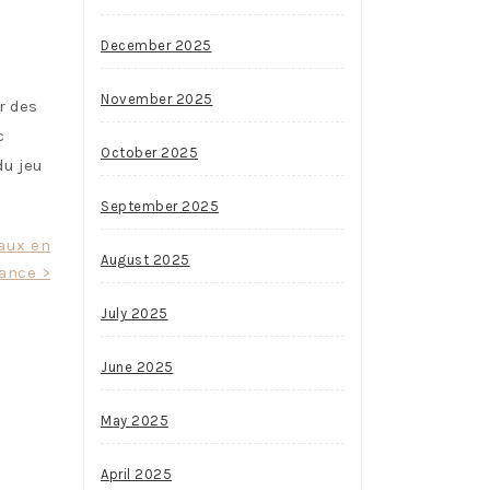
December 2025
November 2025
er des
c
October 2025
du jeu
September 2025
gaux en
August 2025
ance >
July 2025
June 2025
May 2025
April 2025