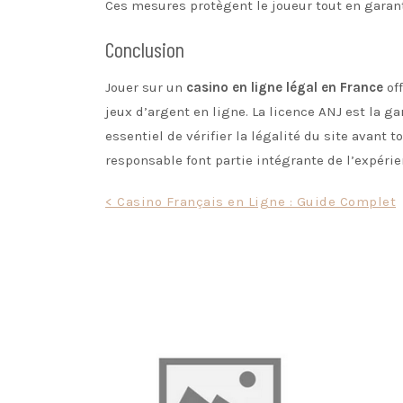
Ces mesures protègent le joueur tout en garant
Conclusion
Jouer sur un
casino en ligne légal en France
off
jeux d’argent en ligne. La licence ANJ est la ga
essentiel de vérifier la légalité du site avant 
responsable font partie intégrante de l’expérie
Post
< Casino Français en Ligne : Guide Complet
navigation