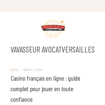
Skip
to
content
VAVASSEUR AVOCATVERSAILLES
BLOGS
/
MARCH 3, 2026
Casino français en ligne : guide
complet pour jouer en toute
confiance