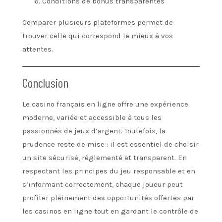
Conditions de bonus transparentes
Comparer plusieurs plateformes permet de
trouver celle qui correspond le mieux à vos
attentes.
Conclusion
Le casino français en ligne offre une expérience
moderne, variée et accessible à tous les
passionnés de jeux d’argent. Toutefois, la
prudence reste de mise : il est essentiel de choisir
un site sécurisé, réglementé et transparent. En
respectant les principes du jeu responsable et en
s’informant correctement, chaque joueur peut
profiter pleinement des opportunités offertes par
les casinos en ligne tout en gardant le contrôle de