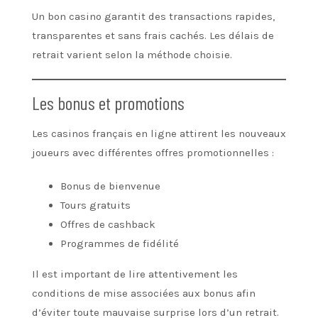
Un bon casino garantit des transactions rapides,
transparentes et sans frais cachés. Les délais de
retrait varient selon la méthode choisie.
Les bonus et promotions
Les casinos français en ligne attirent les nouveaux
joueurs avec différentes offres promotionnelles :
Bonus de bienvenue
Tours gratuits
Offres de cashback
Programmes de fidélité
Il est important de lire attentivement les
conditions de mise associées aux bonus afin
d’éviter toute mauvaise surprise lors d’un retrait.