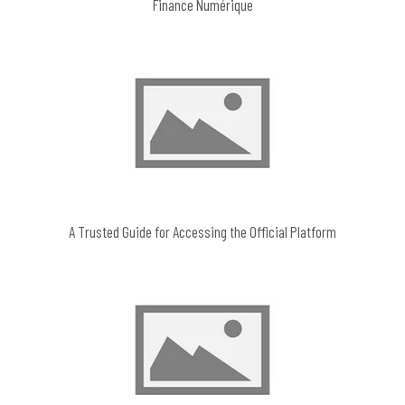
Finance Numérique
A Trusted Guide for Accessing the Official Platform