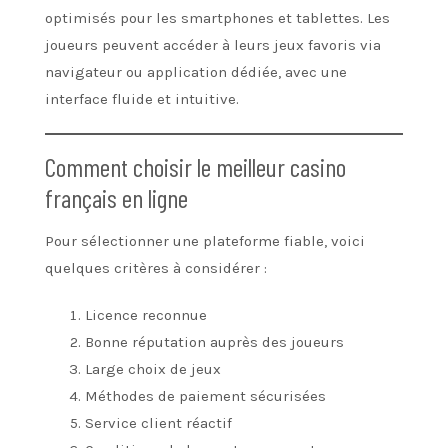
optimisés pour les smartphones et tablettes. Les
joueurs peuvent accéder à leurs jeux favoris via
navigateur ou application dédiée, avec une
interface fluide et intuitive.
Comment choisir le meilleur casino
français en ligne
Pour sélectionner une plateforme fiable, voici
quelques critères à considérer :
Licence reconnue
Bonne réputation auprès des joueurs
Large choix de jeux
Méthodes de paiement sécurisées
Service client réactif