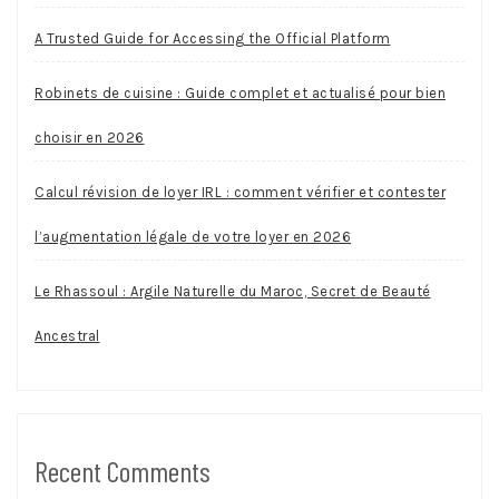
A Trusted Guide for Accessing the Official Platform
Robinets de cuisine : Guide complet et actualisé pour bien
choisir en 2026
Calcul révision de loyer IRL : comment vérifier et contester
l’augmentation légale de votre loyer en 2026
Le Rhassoul : Argile Naturelle du Maroc, Secret de Beauté
Ancestral
Recent Comments