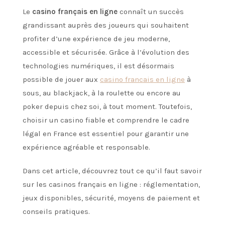
Le
casino français en ligne
connaît un succès
grandissant auprès des joueurs qui souhaitent
profiter d’une expérience de jeu moderne,
accessible et sécurisée. Grâce à l’évolution des
technologies numériques, il est désormais
possible de jouer aux
casino francais en ligne
à
sous, au blackjack, à la roulette ou encore au
poker depuis chez soi, à tout moment. Toutefois,
choisir un casino fiable et comprendre le cadre
légal en France est essentiel pour garantir une
expérience agréable et responsable.
Dans cet article, découvrez tout ce qu’il faut savoir
sur les casinos français en ligne : réglementation,
jeux disponibles, sécurité, moyens de paiement et
conseils pratiques.