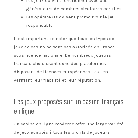
Les jeux doivent fonctionner avec des
générateurs de nombres aléatoires certifiés.
Les opérateurs doivent promouvoir le jeu
responsable.
Il est important de noter que tous les types de
jeux de casino ne sont pas autorisés en France
sous licence nationale. De nombreux joueurs
français choisissent donc des plateformes
disposant de licences européennes, tout en
vérifiant leur fiabilité et leur réputation.
Les jeux proposés sur un casino français
en ligne
Un casino en ligne moderne offre une large variété
de jeux adaptés à tous les profils de joueurs.