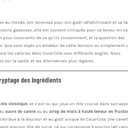
res au monde, est reconnue pour son goût rafraîchissant et sa la
ssons gazeuses, elle est souvent critiquée pour sa teneur en ca
n plus conscients de ce qu’ils consomment, et la question des
al. Que vous soyez un amateur de cette boisson ou simplement 
ore les calories dans Coca-Cola sous différents angles. Nous
t sur la santé, et les alternatives plus légères.
ryptage des Ingrédients
ola classique
, et c’est lui qui joue un rôle crucial dans son app
 du
sucre de canne
ou du
sirop de maïs à haute teneur en fructo
contribue à la douceur et au goût unique de Coca-Cola. Une canet
ent environ 35g de sucre, ce qui correspond à environ 140 calor