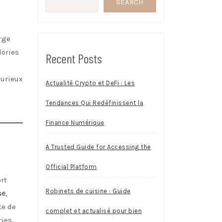
SEARCH
rge
lories
Recent Posts
curieux
Actualité Crypto et DeFi : Les
Tendances Qui Redéfinissent la
Finance Numérique
A Trusted Guide for Accessing the
Official Platform
ort
Robinets de cuisine : Guide
se
,
te de
complet et actualisé pour bien
ies.