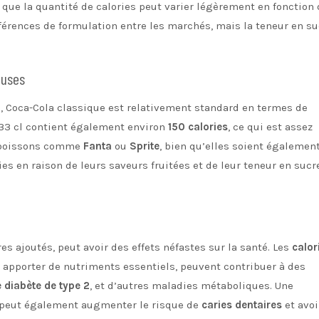
 que la quantité de calories peut varier légèrement en fonction 
différences de formulation entre les marchés, mais la teneur en s
euses
 Coca-Cola classique est relativement standard en termes de
33 cl contient également environ
150 calories
, ce qui est assez
s boissons comme
Fanta
ou
Sprite
, bien qu’elles soient égalemen
es en raison de leurs saveurs fruitées et de leur teneur en sucr
es ajoutés, peut avoir des effets néfastes sur la santé. Les
calor
s apporter de nutriments essentiels, peuvent contribuer à des
e diabète de type 2
, et d’autres maladies métaboliques. Une
peut également augmenter le risque de
caries dentaires
et avoi