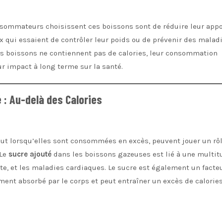
onsommateurs choisissent ces boissons sont de réduire leur appo
ux qui essaient de contrôler leur poids ou de prévenir des malad
ces boissons ne contiennent pas de calories, leur consommation
r impact à long terme sur la santé.
 : Au-delà des Calories
ut lorsqu’elles sont consommées en excès, peuvent jouer un rô
 Le
sucre ajouté
dans les boissons gazeuses est lié à une multit
ète, et les maladies cardiaques. Le sucre est également un facte
ement absorbé par le corps et peut entraîner un excès de calorie