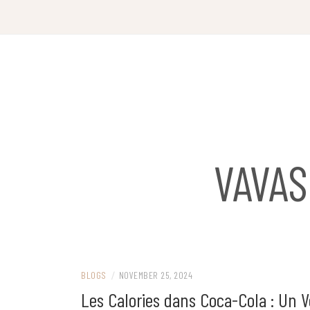
Skip
to
content
VAVA
BLOGS
/
NOVEMBER 25, 2024
Les Calories dans Coca-Cola : Un V