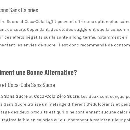
sons Sans Calories
o Sucre et Coca-Cola Light peuvent offrir une option plus sain
enant du sucre. Cependant, des études suggèrent que la consom
oir des effets négatifs sur la santé à long terme, notamment en
gmentant les envies de sucre. Il est donc recommandé de conso
aiment une Bonne Alternative?
e et Coca-Cola Sans Sucre
a Sans Sucre
et
Coca-Cola Zéro Sucre
. Les deux sont conçus p
la Sans Sucre utilise un mélange différent d’édulcorants et peut
ntage des deux produits est qu’ils ne contiennent aucune calorie
n régime faible en calories ou qui cherchent à maintenir leur po