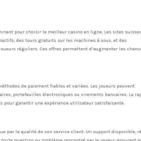
inant pour choisir le meilleur casino en ligne. Les sites suisse
ctifs, des tours gratuits sur les machines à sous, et des
oueurs réguliers. Ces offres permettent d’augmenter les chanc
 méthodes de paiement fiables et variées. Les joueurs peuvent
caires, portefeuilles électroniques ou virements bancaires. La ra
es pour garantir une expérience utilisateur satisfaisante.
ue par la qualité de son service client. Un support disponible, ré
toute question ou problème rencontré par le joueur, assurant a