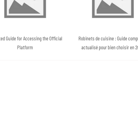
ted Guide for Accessing the Official
Robinets de cuisine : Guide comp
Platform
actualisé pour bien choisir en 