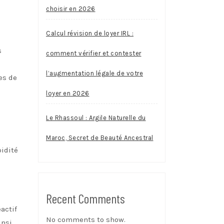
choisir en 2026
Calcul révision de loyer IRL :
s
comment vérifier et contester
l’augmentation légale de votre
es de
loyer en 2026
Le Rhassoul : Argile Naturelle du
Maroc, Secret de Beauté Ancestral
pidité
Recent Comments
actif
No comments to show.
insi