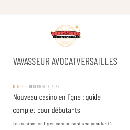
Skip
to
content
VAVASSEUR AVOCATVERSAILLES
BLOGS
/
DECEMBER 18, 2025
Nouveau casino en ligne : guide
complet pour débutants
Les casinos en ligne connaissent une popularité