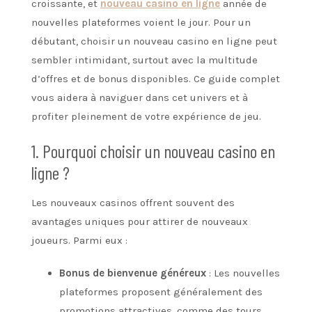
croissante, et
nouveau casino en ligne
année de
nouvelles plateformes voient le jour. Pour un
débutant, choisir un nouveau casino en ligne peut
sembler intimidant, surtout avec la multitude
d’offres et de bonus disponibles. Ce guide complet
vous aidera à naviguer dans cet univers et à
profiter pleinement de votre expérience de jeu.
1. Pourquoi choisir un nouveau casino en
ligne ?
Les nouveaux casinos offrent souvent des
avantages uniques pour attirer de nouveaux
joueurs. Parmi eux :
Bonus de bienvenue généreux
: Les nouvelles
plateformes proposent généralement des
promotions attractives, comme des tours