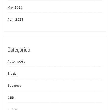
May 2023
April 2023
Categories
Automobile
Blogs
Business
CBD
digital