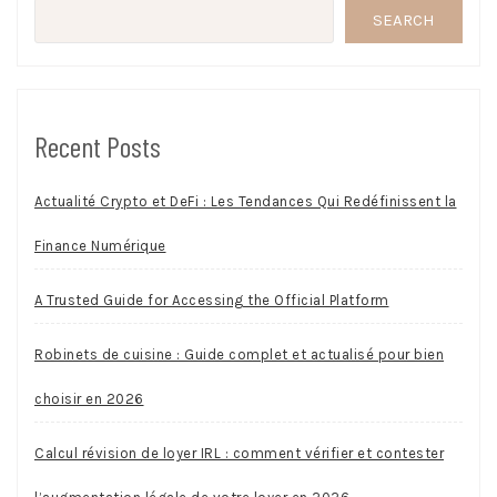
SEARCH
Recent Posts
Actualité Crypto et DeFi : Les Tendances Qui Redéfinissent la
Finance Numérique
A Trusted Guide for Accessing the Official Platform
Robinets de cuisine : Guide complet et actualisé pour bien
choisir en 2026
Calcul révision de loyer IRL : comment vérifier et contester