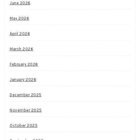
June 2026
May 2026
April 2026
March 2026
February 2026
January 2026
December 2025
November 2025
October 2025