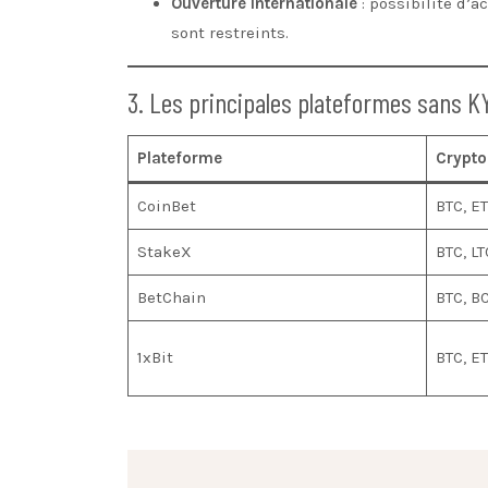
Ouverture internationale
: possibilité d’a
sont restreints.
3. Les principales plateformes sans K
Plateforme
Crypto
CoinBet
BTC, E
StakeX
BTC, L
BetChain
BTC, B
1xBit
BTC, ET