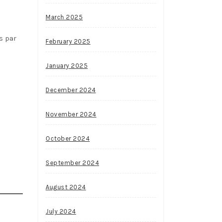
March 2025
s par
February 2025
January 2025
December 2024
November 2024
October 2024
September 2024
August 2024
July 2024