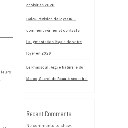
choisir en 2026
Calcul révision de loyer IRL :
comment vérifier et contester
l’augmentation légale de votre
loyer en 2026
Le Rhassoul : Argile Naturelle du
 leurs
Maroc, Secret de Beauté Ancestral
.
Recent Comments
No comments to show.