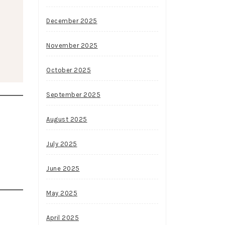
December 2025
November 2025
October 2025
September 2025
August 2025
July 2025
June 2025
May 2025
April 2025