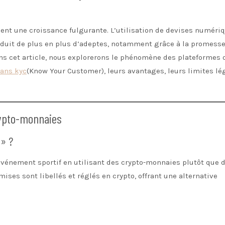
ent une croissance fulgurante. L’utilisation de devises numéri
 séduit de plus en plus d’adeptes, notamment grâce à la promess
ns cet article, nous explorerons le phénomène des plateformes 
sans kyc
(Know Your Customer), leurs avantages, leurs limites lé
rypto-monnaies
 » ?
n événement sportif en utilisant des crypto-monnaies plutôt que 
s mises sont libellés et réglés en crypto, offrant une alternative