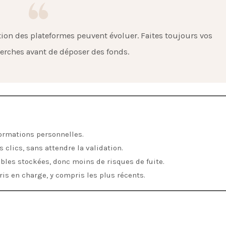
ation des plateformes peuvent évoluer. Faites toujours vos
erches avant de déposer des fonds.
formations personnelles.
 clics, sans attendre la validation.
bles stockées, donc moins de risques de fuite.
ris en charge, y compris les plus récents.