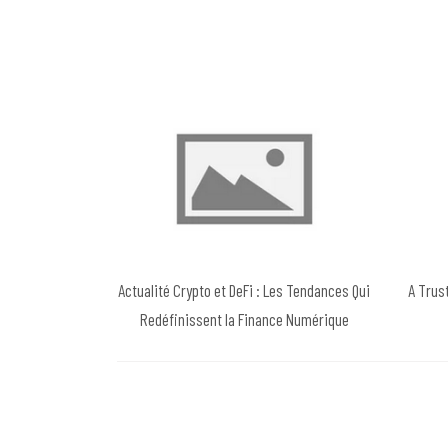
Actualité Crypto et DeFi : Les Tendances Qui
A Trus
Redéfinissent la Finance Numérique