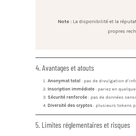
Note
: La disponibilité et la réput
propres rech
4. Avantages et atouts
Anonymat total
: pas de divulgation d’in
Inscription immédiate
: pariez en quelques
Sécurité renforcée
: pas de données sensi
Diversité des cryptos
: plusieurs tokens p
5. Limites réglementaires et risques