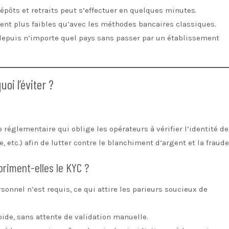
dépôts et retraits peut s’effectuer en quelques minutes.
ent plus faibles qu’avec les méthodes bancaires classiques.
 depuis n’importe quel pays sans passer par un établissement
uoi l’éviter ?
réglementaire qui oblige les opérateurs à vérifier l’identité de
le, etc.) afin de lutter contre le blanchiment d’argent et la fraude
riment-elles le KYC ?
onnel n’est requis, ce qui attire les parieurs soucieux de
ide, sans attente de validation manuelle.