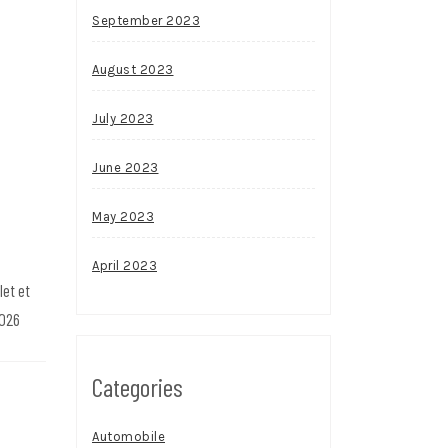
September 2023
August 2023
July 2023
June 2023
May 2023
April 2023
let et
2026
Categories
Automobile