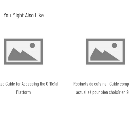
You Might Also Like
ted Guide for Accessing the Official
Robinets de cuisine : Guide comp
Platform
actualisé pour bien choisir en 