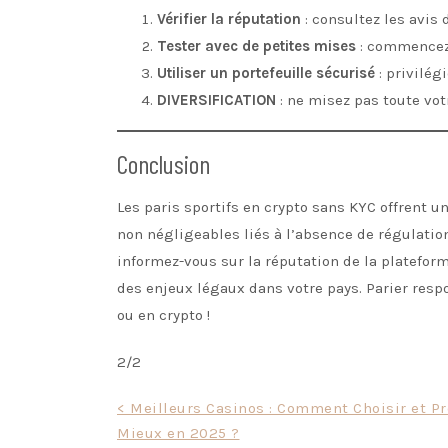
Vérifier la réputation
: consultez les avis 
Tester avec de petites mises
: commencez 
Utiliser un portefeuille sécurisé
: privilég
DIVERSIFICATION
: ne misez pas toute votr
Conclusion
Les paris sportifs en crypto sans KYC offrent 
non négligeables liés à l’absence de régulation
informez-vous sur la réputation de la platefor
des enjeux légaux dans votre pays. Parier resp
ou en crypto !
2/2
Post
< Meilleurs Casinos : Comment Choisir et Pr
Mieux en 2025 ?
navigation