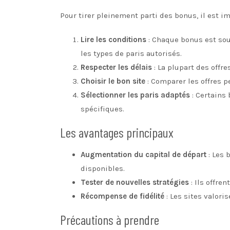
Pour tirer pleinement parti des bonus, il est i
Lire les conditions
: Chaque bonus est sou
les types de paris autorisés.
Respecter les délais
: La plupart des offr
Choisir le bon site
: Comparer les offres p
Sélectionner les paris adaptés
: Certains
spécifiques.
Les avantages principaux
Augmentation du capital de départ
: Les 
disponibles.
Tester de nouvelles stratégies
: Ils offre
Récompense de fidélité
: Les sites valori
Précautions à prendre