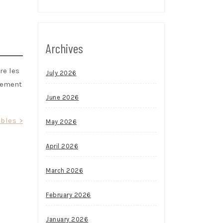
Archives
re les
July 2026
inement
June 2026
bles >
May 2026
April 2026
March 2026
February 2026
January 2026