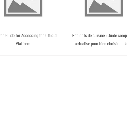
ted Guide for Accessing the Official
Robinets de cuisine : Guide comp
Platform
actualisé pour bien choisir en 