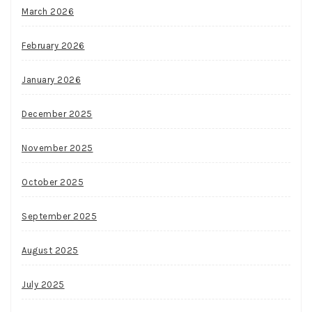
March 2026
February 2026
January 2026
December 2025
November 2025
October 2025
September 2025
August 2025
July 2025