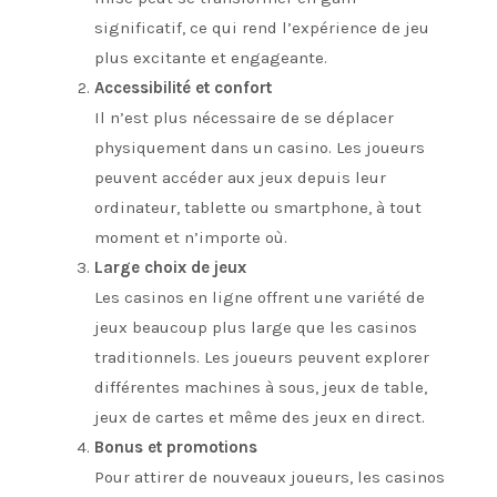
significatif, ce qui rend l’expérience de jeu
plus excitante et engageante.
Accessibilité et confort
Il n’est plus nécessaire de se déplacer
physiquement dans un casino. Les joueurs
peuvent accéder aux jeux depuis leur
ordinateur, tablette ou smartphone, à tout
moment et n’importe où.
Large choix de jeux
Les casinos en ligne offrent une variété de
jeux beaucoup plus large que les casinos
traditionnels. Les joueurs peuvent explorer
différentes machines à sous, jeux de table,
jeux de cartes et même des jeux en direct.
Bonus et promotions
Pour attirer de nouveaux joueurs, les casinos