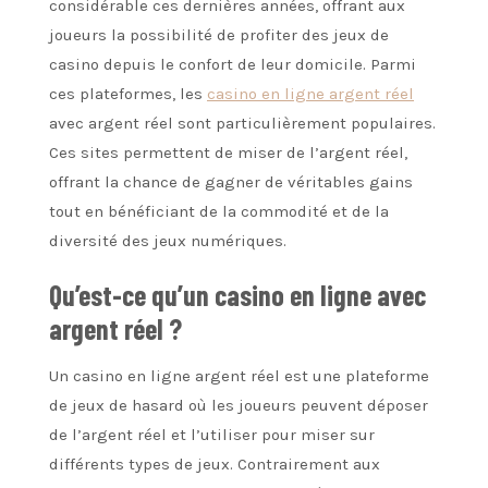
considérable ces dernières années, offrant aux
joueurs la possibilité de profiter des jeux de
casino depuis le confort de leur domicile. Parmi
ces plateformes, les
casino en ligne argent réel
avec argent réel sont particulièrement populaires.
Ces sites permettent de miser de l’argent réel,
offrant la chance de gagner de véritables gains
tout en bénéficiant de la commodité et de la
diversité des jeux numériques.
Qu’est-ce qu’un casino en ligne avec
argent réel ?
Un casino en ligne argent réel est une plateforme
de jeux de hasard où les joueurs peuvent déposer
de l’argent réel et l’utiliser pour miser sur
différents types de jeux. Contrairement aux