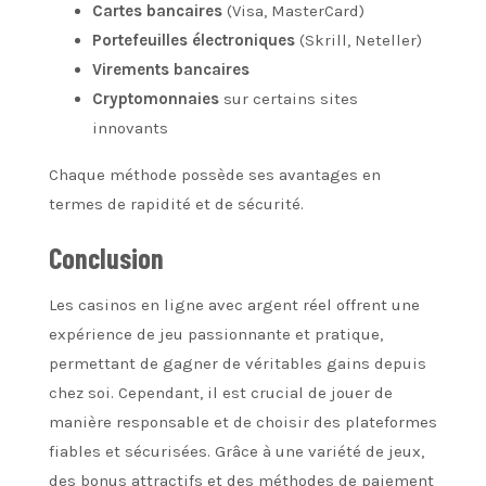
Cartes bancaires
(Visa, MasterCard)
Portefeuilles électroniques
(Skrill, Neteller)
Virements bancaires
Cryptomonnaies
sur certains sites
innovants
Chaque méthode possède ses avantages en
termes de rapidité et de sécurité.
Conclusion
Les casinos en ligne avec argent réel offrent une
expérience de jeu passionnante et pratique,
permettant de gagner de véritables gains depuis
chez soi. Cependant, il est crucial de jouer de
manière responsable et de choisir des plateformes
fiables et sécurisées. Grâce à une variété de jeux,
des bonus attractifs et des méthodes de paiement