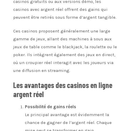
casinos gratuits ou aux versions démo, les
casinos avec argent réel offrent des gains qui
peuvent être retirés sous forme d’argent tangible.
Ces casinos proposent généralement une large
gamme de jeux, allant des machines à sous aux
jeux de table comme le blackjack, la roulette ou le
poker. Ils intègrent également des jeux en direct,
où un croupier réel interagit avec les joueurs via
une diffusion en streaming.
Les avantages des casinos en ligne
argent réel
Possibilité de gains réels
Le principal avantage est évidemment la
chance de gagner de l’argent réel. Chaque
mise peut se transformer en gain