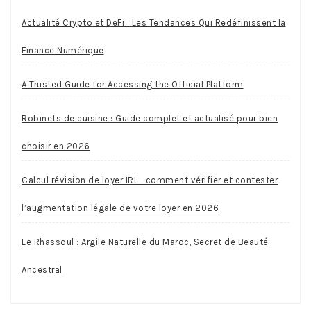
Actualité Crypto et DeFi : Les Tendances Qui Redéfinissent la
Finance Numérique
A Trusted Guide for Accessing the Official Platform
Robinets de cuisine : Guide complet et actualisé pour bien
choisir en 2026
Calcul révision de loyer IRL : comment vérifier et contester
l’augmentation légale de votre loyer en 2026
Le Rhassoul : Argile Naturelle du Maroc, Secret de Beauté
Ancestral