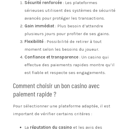
Sécurité renforcée
: Les plateformes
sérieuses utilisent des systèmes de sécurité
avancés pour protéger les transactions.
Gain immédiat
: Plus besoin d’attendre
plusieurs jours pour profiter de ses gains.
Flexibilité
: Possibilité de retirer à tout
moment selon les besoins du joueur.
Confiance et transparence
: Un casino qui
effectue des paiements rapides montre qu’il
est fiable et respecte ses engagements.
Comment choisir un bon casino avec
paiement rapide ?
Pour sélectionner une plateforme adaptée, il est
important de vérifier certains critères :
La
réputation du casino
et les avis des