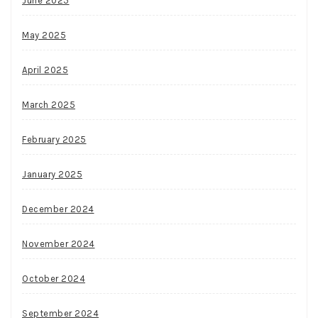
June 2025
May 2025
April 2025
March 2025
February 2025
January 2025
December 2024
November 2024
October 2024
September 2024