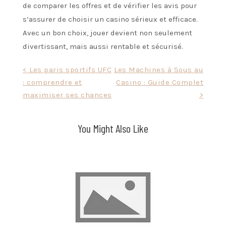
de comparer les offres et de vérifier les avis pour
s’assurer de choisir un casino sérieux et efficace.
Avec un bon choix, jouer devient non seulement
divertissant, mais aussi rentable et sécurisé.
Post
< Les paris sportifs UFC
Les Machines à Sous au
: comprendre et
Casino : Guide Complet
navigation
maximiser ses chances
>
You Might Also Like