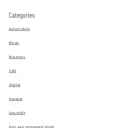
Categories
Automobile
Blogs
Business
CBD
digital
General
Geschäft
Huis een onroerend goed