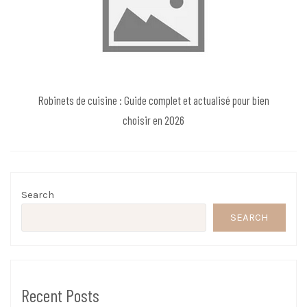
Robinets de cuisine : Guide complet et actualisé pour bien
choisir en 2026
Search
SEARCH
Recent Posts