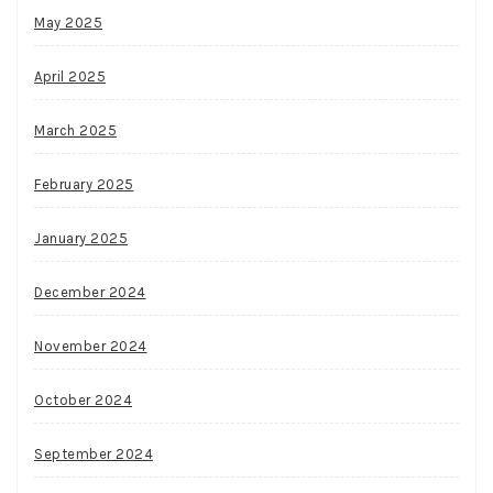
May 2025
April 2025
March 2025
February 2025
January 2025
December 2024
November 2024
October 2024
September 2024