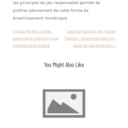
les principes du jeu responsable permet de
profiter pleinement de cette forme de
divertissement numérique.
Post
< Casino en Ligne :
Casino suisse en ligne
comment choisir une
fiable : réglementation,
navigation
plateforme fiable
jeux et paiements >
You Might Also Like