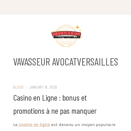
Skip
to
content
VAVASSEUR AVOCATVERSAILLES
BLOGS
/
JANUARY 16, 2026
Casino en Ligne : bonus et
promotions à ne pas manquer
Le
casino en ligne
est devenu un moyen populaire