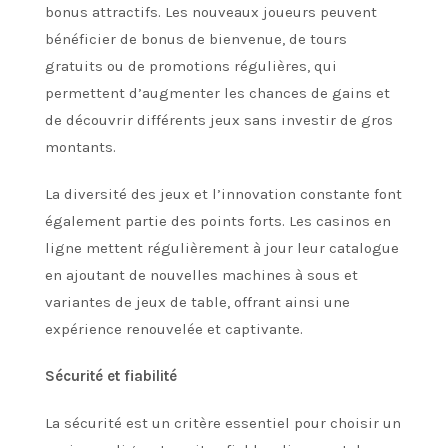
bonus attractifs. Les nouveaux joueurs peuvent
bénéficier de bonus de bienvenue, de tours
gratuits ou de promotions régulières, qui
permettent d’augmenter les chances de gains et
de découvrir différents jeux sans investir de gros
montants.
La diversité des jeux et l’innovation constante font
également partie des points forts. Les casinos en
ligne mettent régulièrement à jour leur catalogue
en ajoutant de nouvelles machines à sous et
variantes de jeux de table, offrant ainsi une
expérience renouvelée et captivante.
Sécurité et fiabilité
La sécurité est un critère essentiel pour choisir un