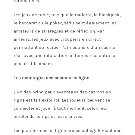
interactives.
Les jeux de table, tels que la roulette, le blackjack,
le baccarat ou le poker, séduisent également les
amateurs de stratégies et de réflexion. Par
ailleurs, les jeux avec croupiers en direct
permettent de recréer l’atmosphère d’un casino
réel, avec une interaction en temps réel entre le
joueur et le dealer.
Les avantages des casinos en ligne
L’un des principaux avantages des casinos en
ligne est la flexibilité. Les joueurs peuvent se
connecter et jouer à tout moment, selon leur
emploi du temps et leurs envies.
Les plateformes en ligne proposent également des