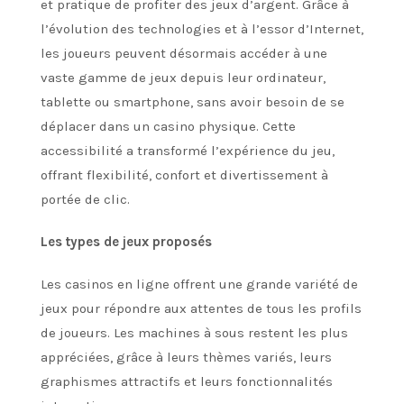
et pratique de profiter des jeux d’argent. Grâce à
l’évolution des technologies et à l’essor d’Internet,
les joueurs peuvent désormais accéder à une
vaste gamme de jeux depuis leur ordinateur,
tablette ou smartphone, sans avoir besoin de se
déplacer dans un casino physique. Cette
accessibilité a transformé l’expérience du jeu,
offrant flexibilité, confort et divertissement à
portée de clic.
Les types de jeux proposés
Les casinos en ligne offrent une grande variété de
jeux pour répondre aux attentes de tous les profils
de joueurs. Les machines à sous restent les plus
appréciées, grâce à leurs thèmes variés, leurs
graphismes attractifs et leurs fonctionnalités