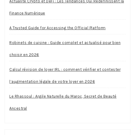
Actualité Crypto et DeFi : Les Tendances Qui Redéfinissent la
Finance Numérique
A Trusted Guide for Accessing the Official Platform
Robinets de cuisine : Guide complet et actualisé pour bien
choisir en 2026
Calcul révision de loyer IRL : comment vérifier et contester
l’augmentation légale de votre loyer en 2026
Le Rhassoul : Argile Naturelle du Maroc, Secret de Beauté
Ancestral