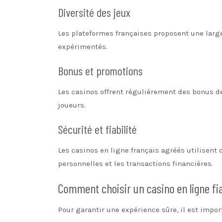
Diversité des jeux
Les plateformes françaises proposent une larg
expérimentés.
Bonus et promotions
Les casinos offrent régulièrement des bonus de
joueurs.
Sécurité et fiabilité
Les casinos en ligne français agréés utilisent
personnelles et les transactions financières.
Comment choisir un casino en ligne fi
Pour garantir une expérience sûre, il est import