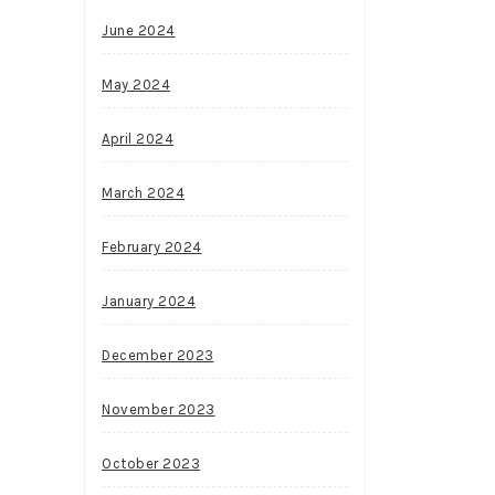
June 2024
May 2024
April 2024
March 2024
February 2024
January 2024
December 2023
November 2023
October 2023