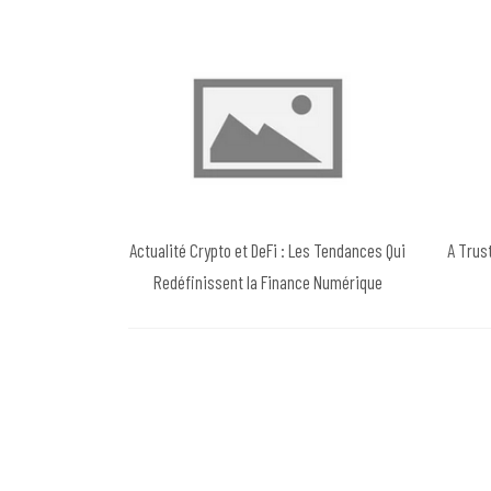
Actualité Crypto et DeFi : Les Tendances Qui
A Trus
Redéfinissent la Finance Numérique