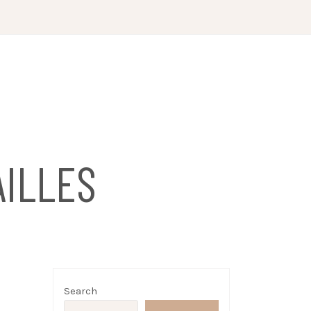
ILLES
Search