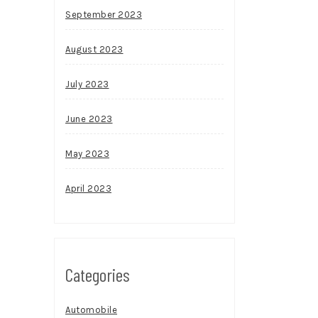
September 2023
August 2023
July 2023
June 2023
May 2023
April 2023
Categories
Automobile