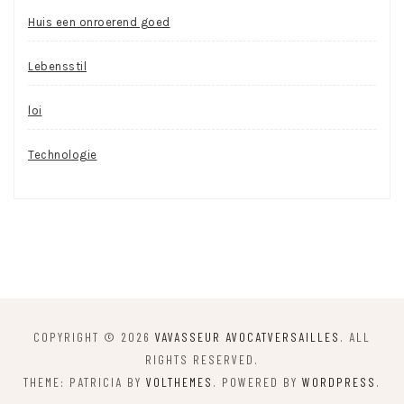
Huis een onroerend goed
Lebensstil
loi
Technologie
COPYRIGHT © 2026
VAVASSEUR AVOCATVERSAILLES
. ALL
RIGHTS RESERVED.
THEME: PATRICIA BY
VOLTHEMES
. POWERED BY
WORDPRESS
.