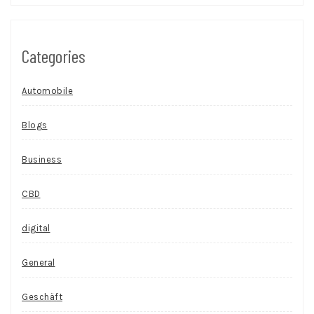
Categories
Automobile
Blogs
Business
CBD
digital
General
Geschäft