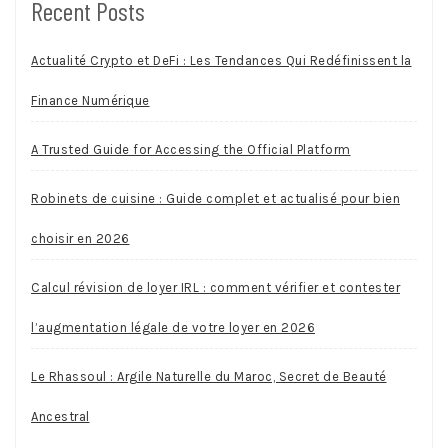
Recent Posts
Actualité Crypto et DeFi : Les Tendances Qui Redéfinissent la
Finance Numérique
A Trusted Guide for Accessing the Official Platform
Robinets de cuisine : Guide complet et actualisé pour bien
choisir en 2026
Calcul révision de loyer IRL : comment vérifier et contester
l’augmentation légale de votre loyer en 2026
Le Rhassoul : Argile Naturelle du Maroc, Secret de Beauté
Ancestral