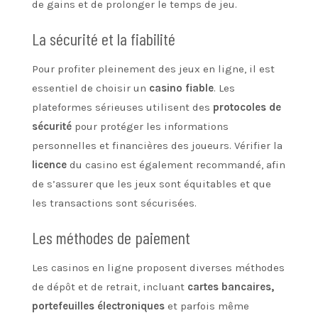
de gains et de prolonger le temps de jeu.
La sécurité et la fiabilité
Pour profiter pleinement des jeux en ligne, il est
essentiel de choisir un
casino fiable
. Les
plateformes sérieuses utilisent des
protocoles de
sécurité
pour protéger les informations
personnelles et financières des joueurs. Vérifier la
licence
du casino est également recommandé, afin
de s’assurer que les jeux sont équitables et que
les transactions sont sécurisées.
Les méthodes de paiement
Les casinos en ligne proposent diverses méthodes
de dépôt et de retrait, incluant
cartes bancaires,
portefeuilles électroniques
et parfois même