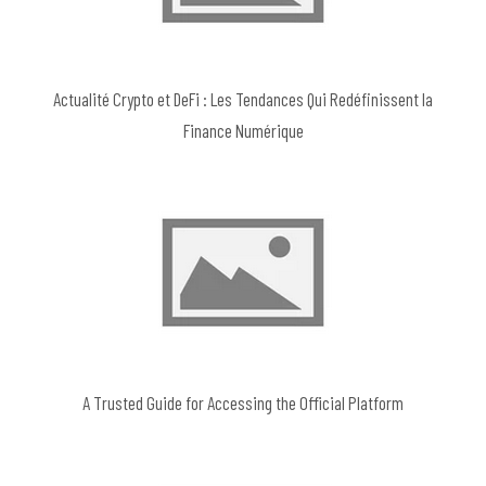
Actualité Crypto et DeFi : Les Tendances Qui Redéfinissent la
Finance Numérique
A Trusted Guide for Accessing the Official Platform