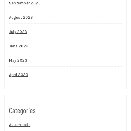
September 2023
August 2023
July 2023
June 2023
May 2023
April 2023
Categories
Automobile