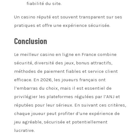
fiabilité du site.
Un casino réputé est souvent transparent sur ses
pratiques et offre une expérience sécurisée.
Conclusion
Le meilleur casino en ligne en France combine
sécurité, diversité des jeux, bonus attractifs,
méthodes de paiement fiables et service client
efficace. En 2026, les joueurs français ont
l’embarras du choix, mais il est essentiel de
privilégier les plateformes régulées par l’ANJ et
réputées pour leur sérieux. En suivant ces critères,
chaque joueur peut profiter d’une expérience de
jeu agréable, sécurisée et potentiellement
lucrative.