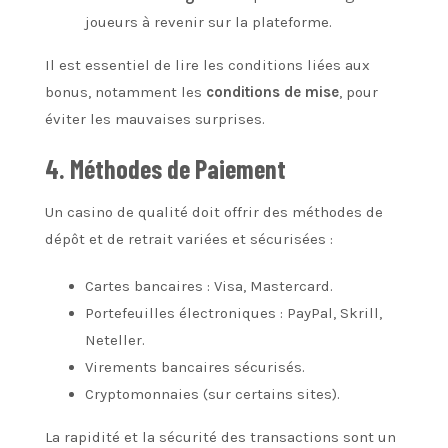
joueurs à revenir sur la plateforme.
Il est essentiel de lire les conditions liées aux
bonus, notamment les
conditions de mise
, pour
éviter les mauvaises surprises.
4. Méthodes de Paiement
Un casino de qualité doit offrir des méthodes de
dépôt et de retrait variées et sécurisées :
Cartes bancaires : Visa, Mastercard.
Portefeuilles électroniques : PayPal, Skrill,
Neteller.
Virements bancaires sécurisés.
Cryptomonnaies (sur certains sites).
La rapidité et la sécurité des transactions sont un