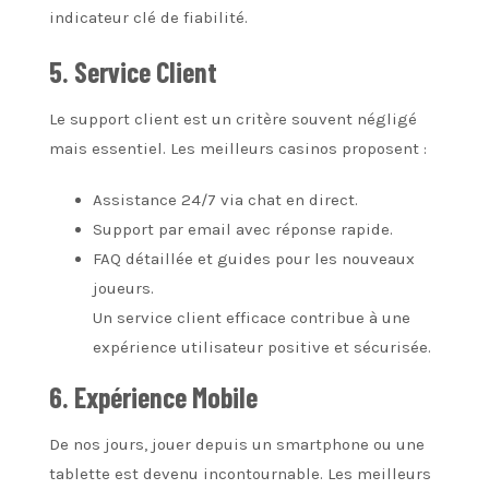
indicateur clé de fiabilité.
5. Service Client
Le support client est un critère souvent négligé
mais essentiel. Les meilleurs casinos proposent :
Assistance 24/7 via chat en direct.
Support par email avec réponse rapide.
FAQ détaillée et guides pour les nouveaux
joueurs.
Un service client efficace contribue à une
expérience utilisateur positive et sécurisée.
6. Expérience Mobile
De nos jours, jouer depuis un smartphone ou une
tablette est devenu incontournable. Les meilleurs