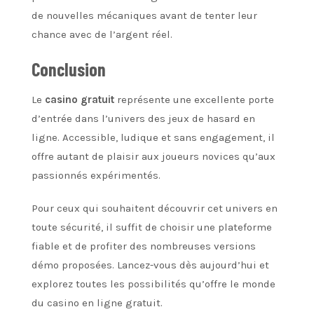
de nouvelles mécaniques avant de tenter leur
chance avec de l’argent réel.
Conclusion
Le
casino gratuit
représente une excellente porte
d’entrée dans l’univers des jeux de hasard en
ligne. Accessible, ludique et sans engagement, il
offre autant de plaisir aux joueurs novices qu’aux
passionnés expérimentés.
Pour ceux qui souhaitent découvrir cet univers en
toute sécurité, il suffit de choisir une plateforme
fiable et de profiter des nombreuses versions
démo proposées. Lancez-vous dès aujourd’hui et
explorez toutes les possibilités qu’offre le monde
du casino en ligne gratuit.