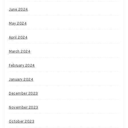
June 2024
May 2024
April 2024
March 2024
February 2024
January 2024
December 2023
November 2023
October 2023