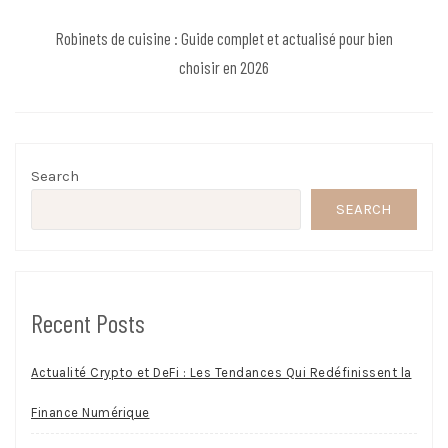
Robinets de cuisine : Guide complet et actualisé pour bien
choisir en 2026
Search
SEARCH
Recent Posts
Actualité Crypto et DeFi : Les Tendances Qui Redéfinissent la
Finance Numérique