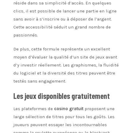
réside dans sa simplicité d’accès. En quelques
clics, il est possible de lancer une partie en ligne
sans avoir à s’inscrire ou à déposer de l’argent.
Cette accessibilité séduit un grand nombre de
passionnés.
De plus, cette formule représente un excellent
moyen d’évaluer la qualité d’un site de jeux avant
d’y investir réellement. Les graphismes, la fluidité
du logiciel et la diversité des titres peuvent être
testés sans engagement.
Les jeux disponibles gratuitement
Les plateformes de
casino gratuit
proposent une
large sélection de titres pour tous les goûts. Les
joueurs peuvent essayer les incontournables
comme la roulette européenne ou le blackjack