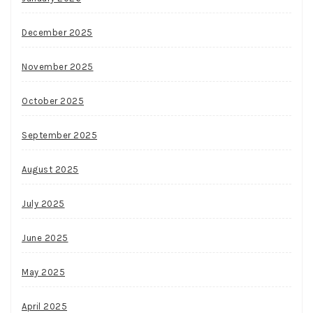
December 2025
November 2025
October 2025
September 2025
August 2025
July 2025
June 2025
May 2025
April 2025