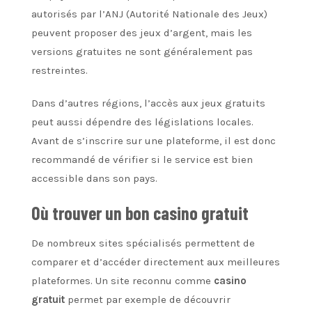
autorisés par l’ANJ (Autorité Nationale des Jeux)
peuvent proposer des jeux d’argent, mais les
versions gratuites ne sont généralement pas
restreintes.
Dans d’autres régions, l’accès aux jeux gratuits
peut aussi dépendre des législations locales.
Avant de s’inscrire sur une plateforme, il est donc
recommandé de vérifier si le service est bien
accessible dans son pays.
Où trouver un bon casino gratuit
De nombreux sites spécialisés permettent de
comparer et d’accéder directement aux meilleures
plateformes. Un site reconnu comme
casino
gratuit
permet par exemple de découvrir