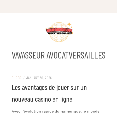
Skip
to
content
VAVASSEUR AVOCATVERSAILLES
BLOGS
/
JANUARY 30, 2026
Les avantages de jouer sur un
nouveau casino en ligne
Avec l’évolution rapide du numérique, le monde