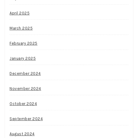
April 2025
March 2025
February 2025
January 2025
December 2024
November 2024
October 2024
September 2024
August 2024