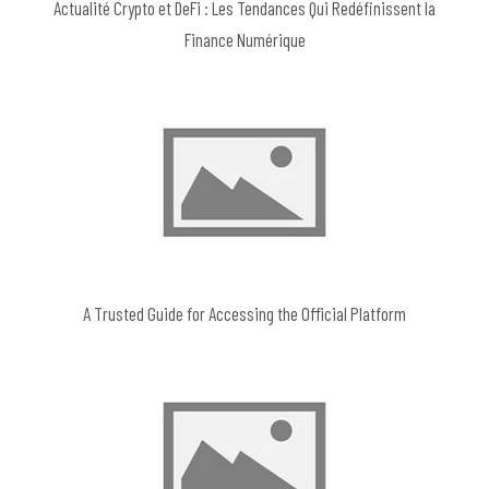
Actualité Crypto et DeFi : Les Tendances Qui Redéfinissent la
Finance Numérique
A Trusted Guide for Accessing the Official Platform