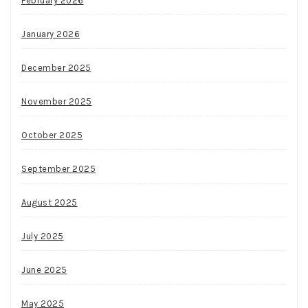
February 2026
January 2026
December 2025
November 2025
October 2025
September 2025
August 2025
July 2025
June 2025
May 2025