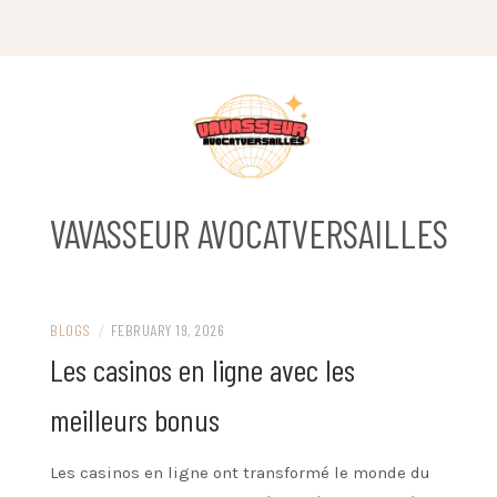
Skip
to
content
VAVASSEUR AVOCATVERSAILLES
BLOGS
/
FEBRUARY 19, 2026
Les casinos en ligne avec les
meilleurs bonus
Les casinos en ligne ont transformé le monde du