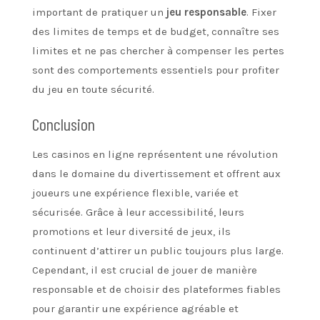
important de pratiquer un
jeu responsable
. Fixer
des limites de temps et de budget, connaître ses
limites et ne pas chercher à compenser les pertes
sont des comportements essentiels pour profiter
du jeu en toute sécurité.
Conclusion
Les casinos en ligne représentent une révolution
dans le domaine du divertissement et offrent aux
joueurs une expérience flexible, variée et
sécurisée. Grâce à leur accessibilité, leurs
promotions et leur diversité de jeux, ils
continuent d’attirer un public toujours plus large.
Cependant, il est crucial de jouer de manière
responsable et de choisir des plateformes fiables
pour garantir une expérience agréable et