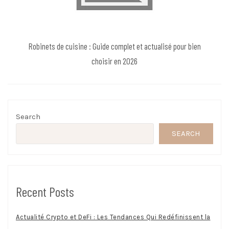
Robinets de cuisine : Guide complet et actualisé pour bien
choisir en 2026
Search
SEARCH
Recent Posts
Actualité Crypto et DeFi : Les Tendances Qui Redéfinissent la