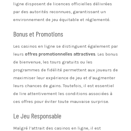
ligne disposent de licences officielles délivrées
par des autorités reconnues, garantissant un
environnement de jeu équitable et réglementé.
Bonus et Promotions
Les casinos en ligne se distinguent également par
leurs
offres promotionnelles attractives
. Les bonus
de bienvenue, les tours gratuits ou les
programmes de fidélité permettent aux joueurs de
maximiser leur expérience de jeu et d’augmenter
leurs chances de gains. Toutefois, il est essentiel
de lire attentivement les conditions associées à
ces offres pour éviter toute mauvaise surprise.
Le Jeu Responsable
Malgré l’attrait des casinos en ligne, il est