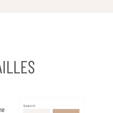
ILLES
Search
ne