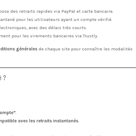
pose des retraits rapides via PayPal et carte bancaire.
tantané pour les utilisateurs ayant un compte vérifié.
lectroniques, avec des délais très courts.
mment pour les virements bancaires via Trustly.
ditions générales
de chaque site pour connaître les modalités
é ?
ompte”
.
patible avec les retraits instantanés
.