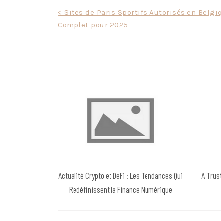
Post
< Sites de Paris Sportifs Autorisés en Belgi
Complet pour 2025
navigation
Actualité Crypto et DeFi : Les Tendances Qui
A Trus
Redéfinissent la Finance Numérique