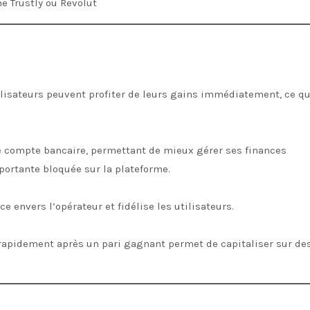
 Trustly ou Revolut
tilisateurs peuvent profiter de leurs gains immédiatement, ce qu
e compte bancaire, permettant de mieux gérer ses finances
ortante bloquée sur la plateforme.
e envers l’opérateur et fidélise les utilisateurs.
r rapidement après un pari gagnant permet de capitaliser sur de