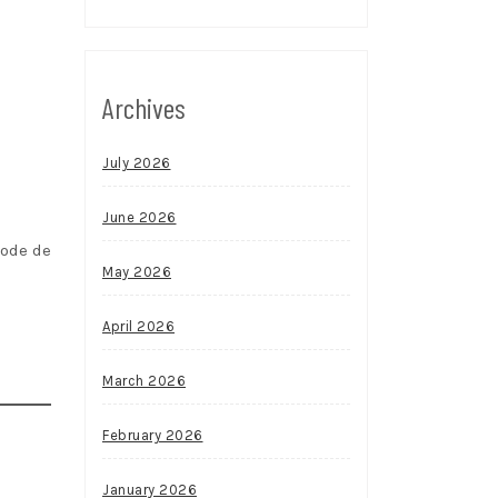
Archives
July 2026
June 2026
hode de
May 2026
April 2026
March 2026
February 2026
January 2026