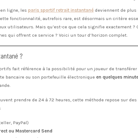
en ligne, les
paris sportif retrait instantané
deviennent de plus
tte fonctionnalité, autrefois rare, est désormais un critère esse
eux utilisateurs. Mais qu’est-ce que cela signifie exactement ? 
mes qui offrent ce service ? Voici un tour d’horizon complet.
stantané ?
rtifs fait référence à la possibilité pour un joueur de transférer
e bancaire ou son portefeuille électronique
en quelques minut
ande.
euvent prendre de 24 à 72 heures, cette méthode repose sur des
:
teller, PayPal)
irect ou Mastercard Send