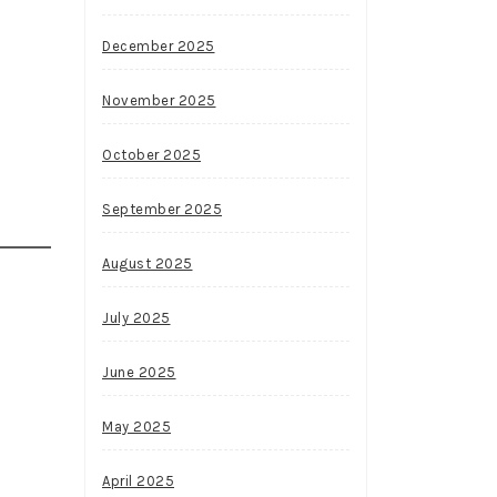
December 2025
November 2025
October 2025
September 2025
August 2025
July 2025
June 2025
May 2025
April 2025