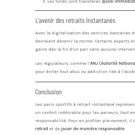
Les fonds sont transférés
quasi immédia
L’avenir des retraits instantanés
Avec la digitalisation des services bancaires 
devraient devenir la norme. Certains experts
gains dès la fin d’un pari sans aucune interve
Les régulateurs, comme l’
ANJ (Autorité Nationa
pour éviter tout abus ou addiction liée à l’accè
Conclusion
Les paris sportifs à retrait instantané représe
un confort indéniable pour les parieurs, tout 
responsabilité. Pour en profiter pleinement, il
retrait
et de
jouer de manière responsable
.