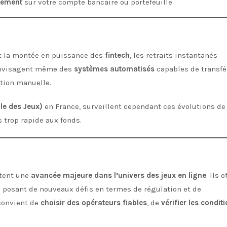
tement
sur votre compte bancaire ou portefeuille.
et la montée en puissance des
fintech
, les retraits instantanés
 envisagent même des
systèmes automatisés
capables de transfé
ntion manuelle.
le des Jeux)
en France, surveillent cependant ces évolutions de
s trop rapide aux fonds.
ntent une
avancée majeure dans l’univers des jeux en ligne
. Ils o
en posant de nouveaux défis en termes de régulation et de
 convient de
choisir des opérateurs fiables
, de
vérifier les condit