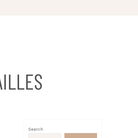
ILLES
Search