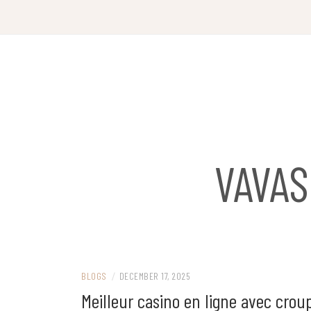
Skip
to
content
VAVA
BLOGS
/
DECEMBER 17, 2025
Meilleur casino en ligne avec crou