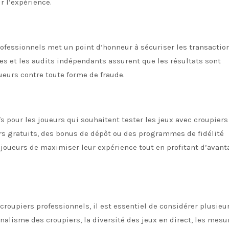
r l’expérience.
rofessionnels met un point d’honneur à sécuriser les transaction
lles et les audits indépendants assurent que les résultats sont
oueurs contre toute forme de fraude.
s pour les joueurs qui souhaitent tester les jeux avec croupiers
rs gratuits, des bonus de dépôt ou des programmes de fidélité
 joueurs de maximiser leur expérience tout en profitant d’avan
croupiers professionnels, il est essentiel de considérer plusieu
nnalisme des croupiers, la diversité des jeux en direct, les mesu