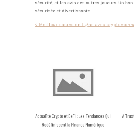
sécurité, et les avis des autres joueurs. Un bo
sécurisée et divertissante.
Post
< Meilleur casino en ligne avec cryptomonn
navigation
Actualité Crypto et DeFi : Les Tendances Qui
A Trus
Redéfinissent la Finance Numérique