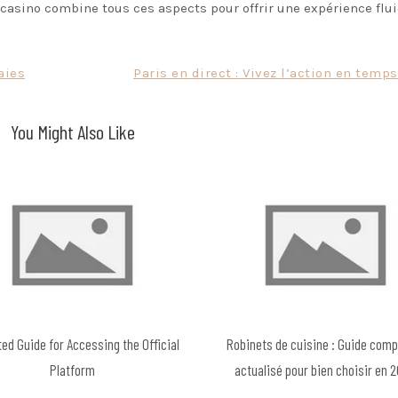
n casino combine tous ces aspects pour offrir une expérience flui
aies
Paris en direct : Vivez l’action en temps
You Might Also Like
ted Guide for Accessing the Official
Robinets de cuisine : Guide comp
Platform
actualisé pour bien choisir en 