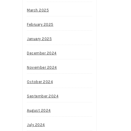
March 2025
February 2025
January 2025
December 2024
November 2024
October 2024
September 2024
August 2024
July 2024