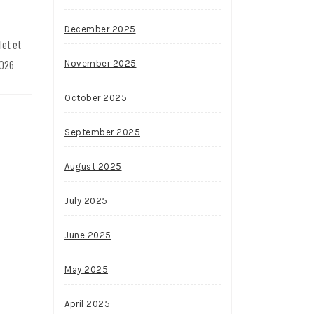
December 2025
let et
2026
November 2025
October 2025
September 2025
August 2025
July 2025
June 2025
May 2025
April 2025