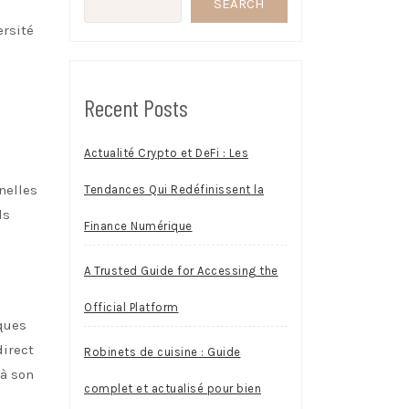
SEARCH
ersité
Recent Posts
Actualité Crypto et DeFi : Les
nelles
Tendances Qui Redéfinissent la
ls
Finance Numérique
A Trusted Guide for Accessing the
Official Platform
iques
direct
Robinets de cuisine : Guide
 à son
complet et actualisé pour bien