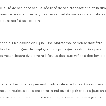
ualité de ses services, la sécurité de ses transactions et la div
mes de jeu sur Internet, il est essentiel de savoir quels critères
e et adapté à ses besoins.
r choisir un casino en ligne. Une plateforme sérieuse doit être
r des technologies de cryptage pour protéger les données person
nos garantissent également l’équité des jeux grâce à des logicie
de jeux. Les joueurs peuvent profiter de machines à sous class
k, la roulette ou le baccarat, ainsi que de poker et de jeux en 
sité permet à chacun de trouver des jeux adaptés à ses goûts et