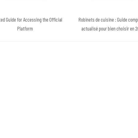
ted Guide for Accessing the Official
Robinets de cuisine : Guide comp
Platform
actualisé pour bien choisir en 