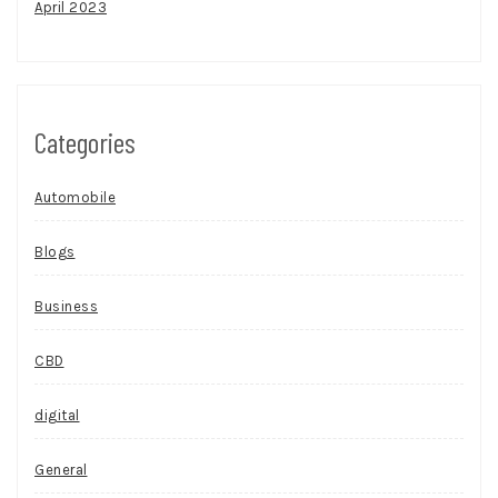
April 2023
Categories
Automobile
Blogs
Business
CBD
digital
General