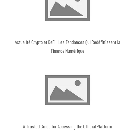
Actualité Crypto et DeFi : Les Tendances Qui Redéfinissent la
Finance Numérique
A Trusted Guide for Accessing the Official Platform