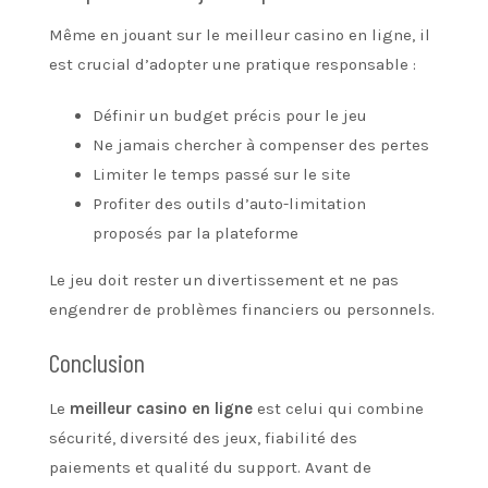
Même en jouant sur le meilleur casino en ligne, il
est crucial d’adopter une pratique responsable :
Définir un budget précis pour le jeu
Ne jamais chercher à compenser des pertes
Limiter le temps passé sur le site
Profiter des outils d’auto-limitation
proposés par la plateforme
Le jeu doit rester un divertissement et ne pas
engendrer de problèmes financiers ou personnels.
Conclusion
Le
meilleur casino en ligne
est celui qui combine
sécurité, diversité des jeux, fiabilité des
paiements et qualité du support. Avant de