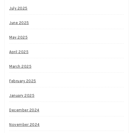
July 2025
June 2025
May 2025
April 2025
March 2025
February 2025
January 2025
December 2024
November 2024