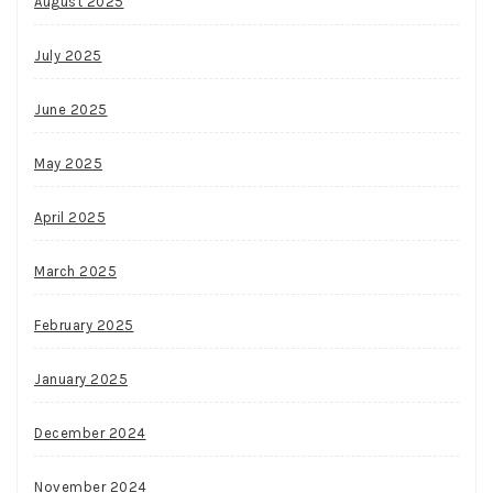
August 2025
July 2025
June 2025
May 2025
April 2025
March 2025
February 2025
January 2025
December 2024
November 2024