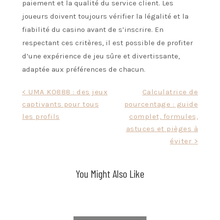
paiement et la qualité du service client. Les
joueurs doivent toujours vérifier la légalité et la
fiabilité du casino avant de s’inscrire. En
respectant ces critères, il est possible de profiter
d’une expérience de jeu sûre et divertissante,
adaptée aux préférences de chacun.
Post
< UMA KO888 : des jeux
Calculatrice de
captivants pour tous
pourcentage : guide
navigation
les profils
complet, formules,
astuces et pièges à
éviter >
You Might Also Like