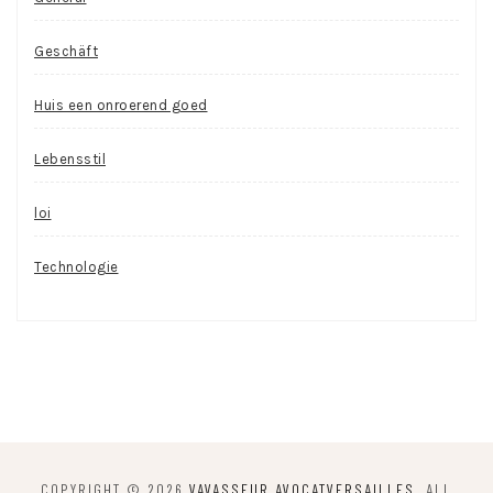
Geschäft
Huis een onroerend goed
Lebensstil
loi
Technologie
COPYRIGHT © 2026
VAVASSEUR AVOCATVERSAILLES
. ALL