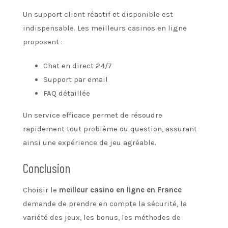
Un support client réactif et disponible est
indispensable. Les meilleurs casinos en ligne
proposent :
Chat en direct 24/7
Support par email
FAQ détaillée
Un service efficace permet de résoudre
rapidement tout problème ou question, assurant
ainsi une expérience de jeu agréable.
Conclusion
Choisir le
meilleur casino en ligne en France
demande de prendre en compte la sécurité, la
variété des jeux, les bonus, les méthodes de