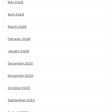
May 2026
April 2026
March 2026
February 2026
January 2026
December 2025
November 2025
October 2025
September 2025