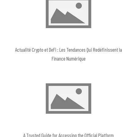
Actualité Crypto et DeFi : Les Tendances Qui Redéfinissent la
Finance Numérique
A Trusted Guide for Accessing the Official Platform