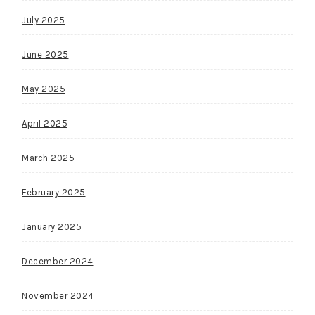
July 2025
June 2025
May 2025
April 2025
March 2025
February 2025
January 2025
December 2024
November 2024