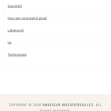
Geschäft
Huis een onroerend goed
Lebensstil
loi
Technologie
COPYRIGHT © 2026
VAVASSEUR AVOCATVERSAILLES
. ALL
RIGHTS RESERVED.