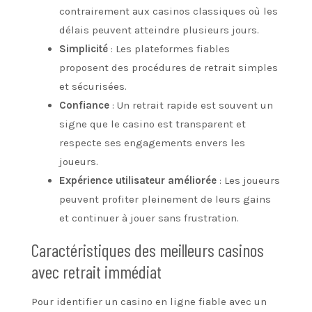
contrairement aux casinos classiques où les
délais peuvent atteindre plusieurs jours.
Simplicité
: Les plateformes fiables
proposent des procédures de retrait simples
et sécurisées.
Confiance
: Un retrait rapide est souvent un
signe que le casino est transparent et
respecte ses engagements envers les
joueurs.
Expérience utilisateur améliorée
: Les joueurs
peuvent profiter pleinement de leurs gains
et continuer à jouer sans frustration.
Caractéristiques des meilleurs casinos
avec retrait immédiat
Pour identifier un casino en ligne fiable avec un