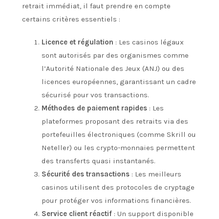
retrait immédiat, il faut prendre en compte
certains critères essentiels :
Licence et régulation
: Les casinos légaux
sont autorisés par des organismes comme
l’Autorité Nationale des Jeux (ANJ) ou des
licences européennes, garantissant un cadre
sécurisé pour vos transactions.
Méthodes de paiement rapides
: Les
plateformes proposant des retraits via des
portefeuilles électroniques (comme Skrill ou
Neteller) ou les crypto-monnaies permettent
des transferts quasi instantanés.
Sécurité des transactions
: Les meilleurs
casinos utilisent des protocoles de cryptage
pour protéger vos informations financières.
Service client réactif
: Un support disponible