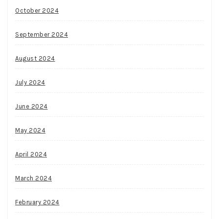
October 2024
September 2024
August 2024
July 2024
June 2024
May 2024
April 2024
March 2024
February 2024