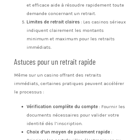
et efficace aide à résoudre rapidement toute
demande concernant un retrait.
Limites de retrait claires
: Les casinos sérieux
indiquent clairement les montants
minimum et maximum pour les retraits
immédiats.
Astuces pour un retrait rapide
Même sur un casino offrant des retraits
immédiats, certaines pratiques peuvent accélérer
le processus :
Vérification complète du compte
: Fournir les
documents nécessaires pour valider votre
identité dès l’inscription.
Choix d’un moyen de paiement rapide
: