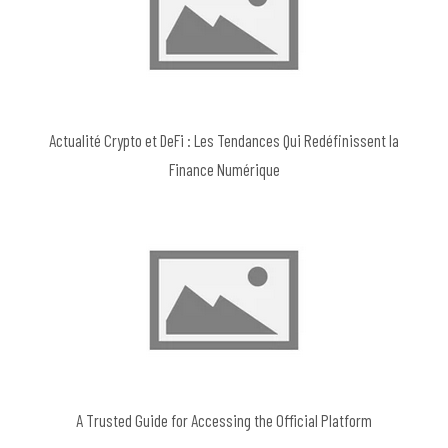
Actualité Crypto et DeFi : Les Tendances Qui Redéfinissent la
Finance Numérique
A Trusted Guide for Accessing the Official Platform