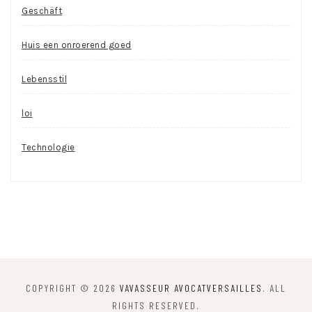
Geschäft
Huis een onroerend goed
Lebensstil
loi
Technologie
COPYRIGHT © 2026
VAVASSEUR AVOCATVERSAILLES
. ALL
RIGHTS RESERVED.