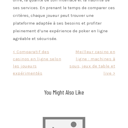
ses services. En prenant le temps de comparer ces
critères, chaque joueur peut trouver une
plateforme adaptée à ses besoins et profiter
pleinement d’une expérience de poker en ligne
agréable et sécurisée.
Post
< Comparatif des
Meilleur casino en
casinos en ligne selon
ligne : machines à
navigation
les joueurs
sous, jeux de table et
expérimentés
live >
You Might Also Like