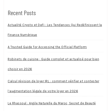
Recent Posts
Actualité Crypto et DeFi : Les Tendances Qui Redéfinissent la
Finance Numérique
A Trusted Guide for Accessing the Official Platform
Robinets de cuisine : Guide complet et actualisé pour bien
choisir en 2026
Calcul révision de loyer IRL : comment vérifier et contester
l’augmentation légale de votre loyer en 2026
Le Rhassoul : Argile Naturelle du Maroc, Secret de Beauté