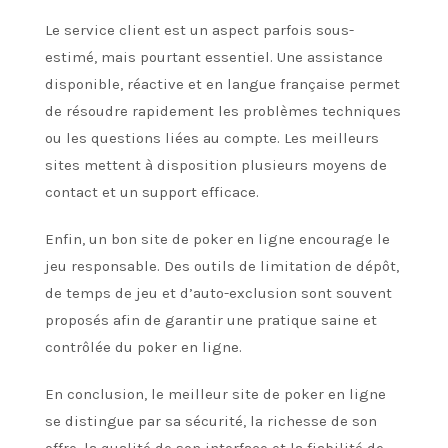
Le service client est un aspect parfois sous-
estimé, mais pourtant essentiel. Une assistance
disponible, réactive et en langue française permet
de résoudre rapidement les problèmes techniques
ou les questions liées au compte. Les meilleurs
sites mettent à disposition plusieurs moyens de
contact et un support efficace.
Enfin, un bon site de poker en ligne encourage le
jeu responsable. Des outils de limitation de dépôt,
de temps de jeu et d’auto-exclusion sont souvent
proposés afin de garantir une pratique saine et
contrôlée du poker en ligne.
En conclusion, le meilleur site de poker en ligne
se distingue par sa sécurité, la richesse de son
offre, la qualité de son interface et la fiabilité de