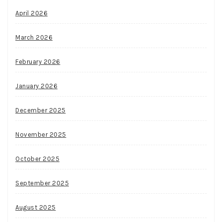
April 2026
March 2026
February 2026
January 2026
December 2025
November 2025
October 2025
September 2025
August 2025