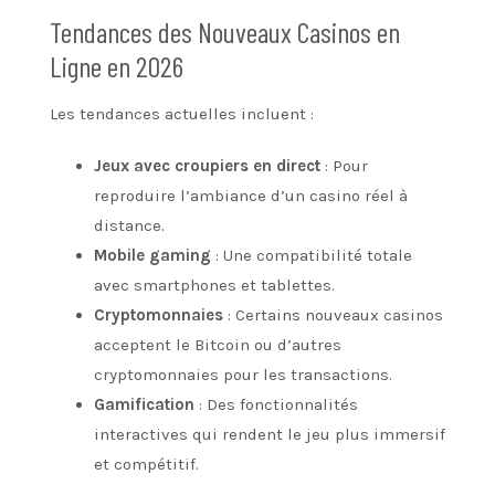
Tendances des Nouveaux Casinos en
Ligne en 2026
Les tendances actuelles incluent :
Jeux avec croupiers en direct
: Pour
reproduire l’ambiance d’un casino réel à
distance.
Mobile gaming
: Une compatibilité totale
avec smartphones et tablettes.
Cryptomonnaies
: Certains nouveaux casinos
acceptent le Bitcoin ou d’autres
cryptomonnaies pour les transactions.
Gamification
: Des fonctionnalités
interactives qui rendent le jeu plus immersif
et compétitif.