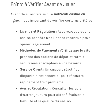
Points à Vérifier Avant de Jouer
Avant de s’inscrire sur un
nouveau casino en
ligne
, il est important de vérifier certains critères :
Licence et Régulation
: Assurez-vous que le
casino possède une licence reconnue pour
opérer légalement.
Méthodes de Paiement
: Vérifiez que le site
propose des options de dépôt et retrait
sécurisées et adaptées à vos besoins.
Service Client
: Un support réactif et
disponible est essentiel pour résoudre
rapidement tout problème.
Avis et Réputation
: Consulter les avis
d’autres joueurs peut aider à évaluer la
fiabilité et la qualité du casino.