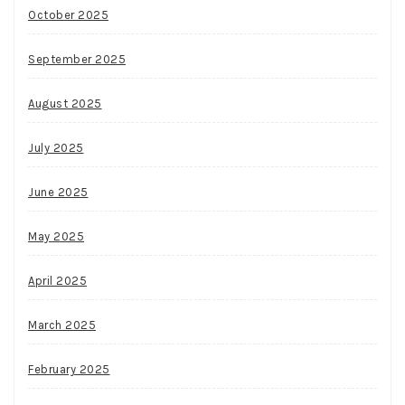
October 2025
September 2025
August 2025
July 2025
June 2025
May 2025
April 2025
March 2025
February 2025