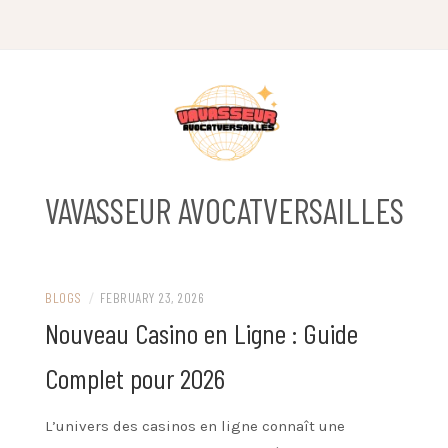
Skip
to
content
VAVASSEUR AVOCATVERSAILLES
BLOGS
/
FEBRUARY 23, 2026
Nouveau Casino en Ligne : Guide
Complet pour 2026
L’univers des casinos en ligne connaît une