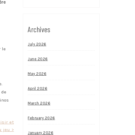
ère
Archives
July 2026
 le
June 2026
May 2026
e.
April 2026
 de
sinos
March 2026
February 2026
isir et
u jeu >
January 2026