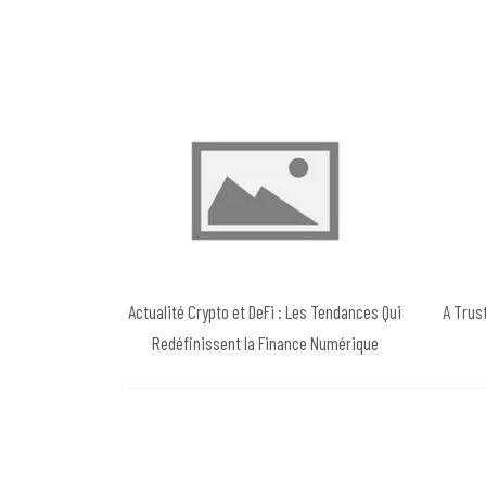
Actualité Crypto et DeFi : Les Tendances Qui
A Trus
Redéfinissent la Finance Numérique