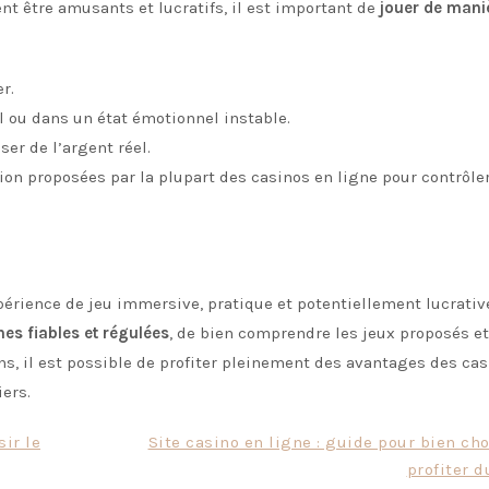
nt être amusants et lucratifs, il est important de
jouer de mani
r.
ol ou dans un état émotionnel instable.
er de l’argent réel.
tion proposées par la plupart des casinos en ligne pour contrôler
périence de jeu immersive, pratique et potentiellement lucrativ
es fiables et régulées
, de bien comprendre les jeux proposés et
ns, il est possible de profiter pleinement des avantages des ca
ers.
ir le
Site casino en ligne : guide pour bien cho
profiter d