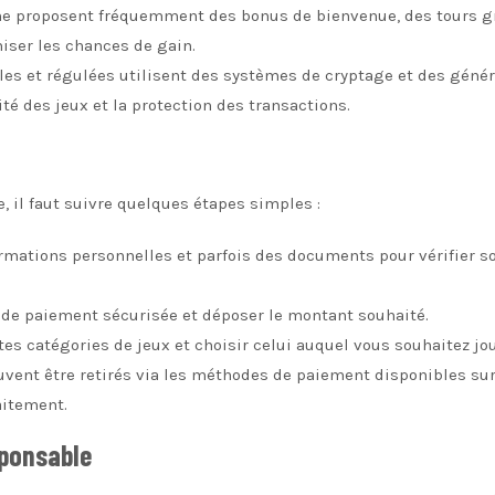
gne proposent fréquemment des bonus de bienvenue, des tours g
iser les chances de gain.
les et régulées utilisent des systèmes de cryptage et des géné
té des jeux et la protection des transactions.
e, il faut suivre quelques étapes simples :
ormations personnelles et parfois des documents pour vérifier s
 de paiement sécurisée et déposer le montant souhaité.
ntes catégories de jeux et choisir celui auquel vous souhaitez jou
uvent être retirés via les méthodes de paiement disponibles sur
aitement.
sponsable