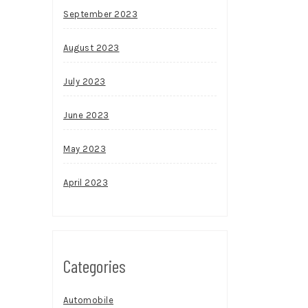
September 2023
August 2023
July 2023
June 2023
May 2023
April 2023
Categories
Automobile