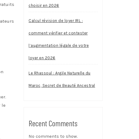
ratuits
choisir en 2026
rateurs
Calcul révision de loyer IRL :
comment vérifier et contester
l’augmentation légale de votre
loyer en 2026
on
Le Rhassoul : Argile Naturelle du
Maroc, Secret de Beauté Ancestral
er.
 le
Recent Comments
No comments to show.