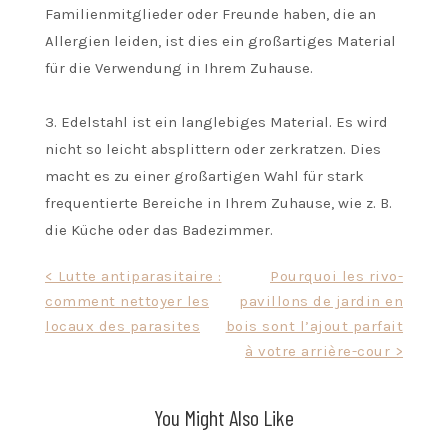
Familienmitglieder oder Freunde haben, die an
Allergien leiden, ist dies ein großartiges Material
für die Verwendung in Ihrem Zuhause.
3. Edelstahl ist ein langlebiges Material. Es wird
nicht so leicht absplittern oder zerkratzen. Dies
macht es zu einer großartigen Wahl für stark
frequentierte Bereiche in Ihrem Zuhause, wie z. B.
die Küche oder das Badezimmer.
Post
< Lutte antiparasitaire :
Pourquoi les rivo-
comment nettoyer les
pavillons de jardin en
navigation
locaux des parasites
bois sont l’ajout parfait
à votre arrière-cour >
You Might Also Like