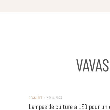
Skip
to
content
VAVA
GESCHÄFT
/
MAY 8, 2023
Lampes de culture à LED pour un e