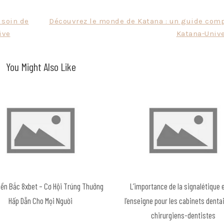
 soin de
Découvrez le monde de Katana : un guide comp
ive
Katana-Unive
You Might Also Like
iền Bắc 8xbet – Cơ Hội Trúng Thưởng
L’importance de la signalétique 
Hấp Dẫn Cho Mọi Người
l’enseigne pour les cabinets denta
chirurgiens-dentistes