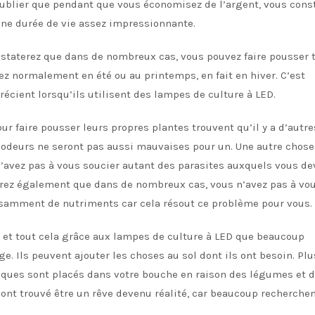
oublier que pendant que vous économisez de l’argent, vous cons
une durée de vie assez impressionnante.
nstaterez que dans de nombreux cas, vous pouvez faire pousser 
ez normalement en été ou au printemps, en fait en hiver. C’est
cient lorsqu’ils utilisent des lampes de culture à LED.
r faire pousser leurs propres plantes trouvent qu’il y a d’autre
es odeurs ne seront pas aussi mauvaises pour un. Une autre chos
’avez pas à vous soucier autant des parasites auxquels vous de
erez également que dans de nombreux cas, vous n’avez pas à vo
fisamment de nutriments car cela résout ce problème pour vous.
e et tout cela grâce aux lampes de culture à LED que beaucoup
e. Ils peuvent ajouter les choses au sol dont ils ont besoin. Plu
ques sont placés dans votre bouche en raison des légumes et 
 ont trouvé être un rêve devenu réalité, car beaucoup recherche