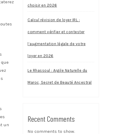
taterez
choisir en 2026
Calcul révision de loyer IRL :
toutes
comment vérifier et contester
l’augmentation légale de votre
s
loyer en 2026
e que
vez
Le Rhassoul : Argile Naturelle du
us
Maroc, Secret de Beauté Ancestral
s
des
Recent Comments
nt un
No comments to show.