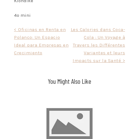
Klondike
4o mini
Post
< Oficinas en Renta en
Les Calories dans Coca-
Polanco: Un Espacio
Cola : Un Voyage à
navigation
Ideal para Empresas en
Travers les Différentes
Crecimiento
Variantes et leurs
Impacts sur la Santé >
You Might Also Like